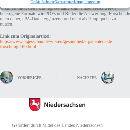
Cookie-Richtlinie
Datenschutzerklärung
Impressum
widersprechen können und privat Versicherte ausgeschlossen sind,
wodurch die Daten nicht repräsentativ sind. Zudem erschweren
heterogene Formate wie PDFs und Bilder die Auswertung; Forschende
raten daher, ePA-Daten ergänzend und nicht als Hauptquelle zu
nutzen.
Link zum Originalartikel:
https://www.tagesschau.de/wissen/gesundheit/e-patientenakte-
forschung-100.html
VORHERIGER
NÄCHSTER
Gefördert durch Mittel des Landes Niedersachsen