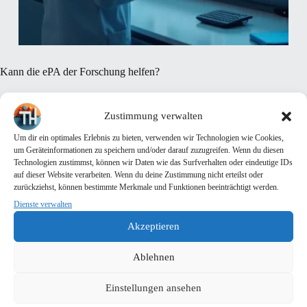
Kann die ePA der Forschung helfen?
29. April 2025
Allgemein
Zustimmung verwalten
Datum und Quelle:
Um dir ein optimales Erlebnis zu bieten, verwenden wir Technologien wie Cookies,
Stand: 29.04.2025, 06:00 Uhr • tagesschau.de
um Geräteinformationen zu speichern und/oder darauf zuzugreifen. Wenn du diesen
Technologien zustimmst, können wir Daten wie das Surfverhalten oder eindeutige IDs
auf dieser Website verarbeiten. Wenn du deine Zustimmung nicht erteilst oder
Zusammenfassung:
zurückziehst, können bestimmte Merkmale und Funktionen beeinträchtigt werden.
Die elektronische Patientenakte (ePA) soll ab dem 29. April 2025
deutschlandweit starten und gleichzeitig Forschenden über das
Dienste verwalten
Forschungsdatenzentrum Gesundheit Zugriff auf anonymisierte ePA-
Akzeptieren
Daten ermöglichen, sofern Patientinnen und Patienten nicht
widersprechen. Die Daten umfassen Arztbriefe, Röntgenbilder und
Medikationslisten. Expertinnen und Experten sehen großes Potenzial
Ablehnen
für Versorgungsforschung und Epidemiologie, um das
Gesundheitssystem zu analysieren und Langzeitfolgen von
Einstellungen ansehen
Krankheiten zu verstehen. Kritisch werden jedoch systematische
Verzerrungen bemängelt, da Versicherte der Datenweitergabe