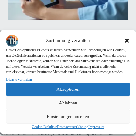
Patientenschützer werfen Regierung Irreführung vor
Zustimmung verwalten
28. April 2025
Allgemein
Um dir ein optimales Erlebnis zu bieten, verwenden wir Technologien wie Cookies,
um Geräteinformationen zu speichern und/oder darauf zuzugreifen. Wenn du diesen
Datum und Quelle:
Technologien zustimmst, können wir Daten wie das Surfverhalten oder eindeutige IDs
Stand: 28.04.2025, 08:46 Uhr • tagesschau.de
auf dieser Website verarbeiten. Wenn du deine Zustimmung nicht erteilst oder
zurückziehst, können bestimmte Merkmale und Funktionen beeinträchtigt werden.
Zusammenfassung:
Dienste verwalten
Kurz vor dem bundesweiten Start der elektronischen Patientenakte
Akzeptieren
(ePA) üben Patientenschützer heftige Kritik an den mangelnden
Differenzierungs­möglichkeiten beim Datenzugriff. Versicherte können
derzeit nur den Komplettzugriff auf alle Dokumente erlauben oder
Ablehnen
komplett verweigern – eine Freigabe einzelner Einträge nur für
bestimmte Ärzte, Therapeuten oder Apotheken ist nicht möglich.
Einstellungen ansehen
Eugen Brysch von der Deutschen Stiftung Patientenschutz bezeichnete
dies als Irreführung der Öffentlichkeit, da sensible Informationen etwa
Cookie-Richtlinie
Datenschutzerklärung
Impressum
zu psychotherapeutischen Behandlungen nicht selektiv freigegeben
werden können. Er fordert, den Rollout zu stoppen, bis eine